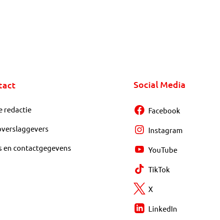
Social Media
tact
e redactie
Facebook
overslaggevers
Instagram
s en contactgegevens
YouTube
TikTok
X
LinkedIn