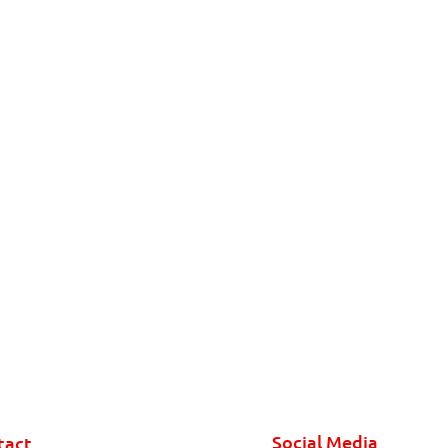
Social Media
tact