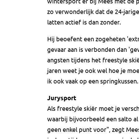
wintersport er bij Mees met de 
zo verwonderlijk dat de 24-jarig
latten actief is dan zonder.
Hij beoefent een zogeheten 'extr
gevaar aan is verbonden dan 'ge
angsten tijdens het freestyle skië
jaren weet je ook wel hoe je moe
ik ook vaak op een springkussen. A
Jurysport
Als freestyle skiër moet je versc
waarbij bijvoorbeeld een salto al 
geen enkel punt voor", zegt Mees