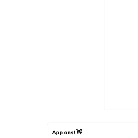
App ons!
👋