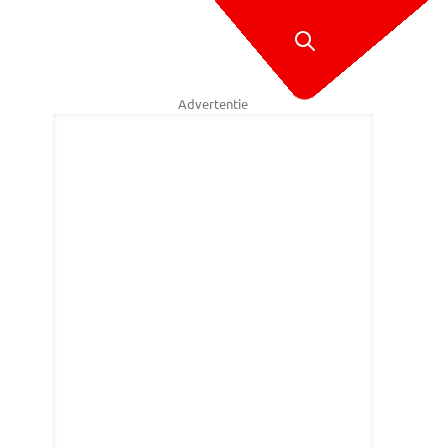
Advertentie
tiebureau in Gemert is geveild voor bijna 8 ton (foto: BOG Auctions).