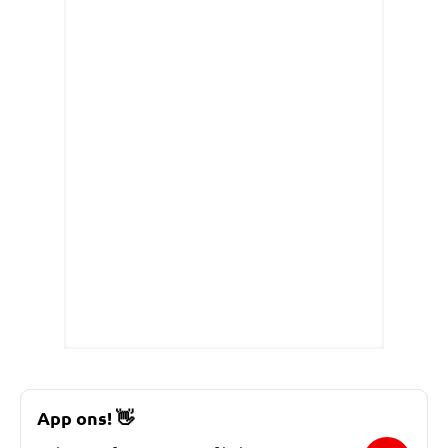
App ons!
👋