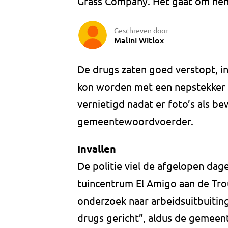
Grass Company. Het gaat om henn
Geschreven door
Malini Witlox
De drugs zaten goed verstopt, i
kon worden met een nepstekker e
vernietigd nadat er foto’s als be
gemeentewoordvoerder.
Invallen
De politie viel de afgelopen da
tuincentrum El Amigo aan de Tro
onderzoek naar arbeidsuitbuiting
drugs gericht”, aldus de gemeen