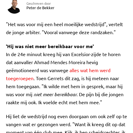
Geschreven door
Peter de Bekker
"Het was voor mij een heel moeilijke wedstrijd", vertelt
de jonge arbiter. "Vooral vanwege deze randzaken."
'Hij was niet meer bereikbaar voor me'
In de 24e minuut kreeg hij van Excelsior-zijde te horen
dat aanvaller Ahmad Mendes Moreira hevig
geëmotioneerd was vanwege
alles wat hem werd
toegeroepen
. Toen Gerrets dit zag, is hij meteen naar
hem toegegaan. "Ik wilde met hem in gesprek, maar hij
was voor mij
niet meer bereikbaar.
De pijn bij die jongen
raakte mij ook. Ik voelde echt met hem mee."
Hij liet de wedstrijd nog even doorgaan om ook zelf op te
vangen wat er gezongen werd. "Want ik kreeg dit op dat
moment van één club mee. Kijk, ik ben scheidsrechter, ik