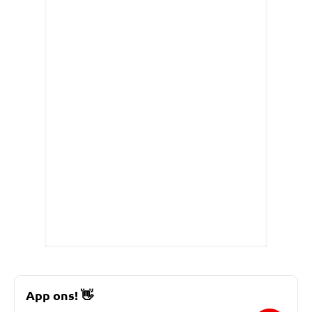
App ons!
👋