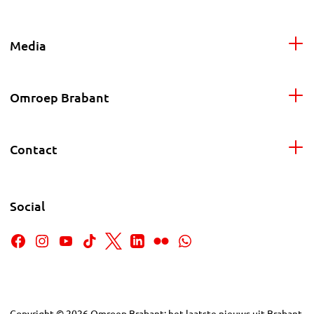
Media
Omroep Brabant
Contact
Social
Copyright
©
2026
Omroep Brabant: het laatste nieuws uit Brabant,