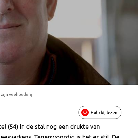
zijn veehouderij
Hulp bij lezen
el (54) in de stal nog een drukte van
leesvarkens. Tegenwoordig is het er stil. De