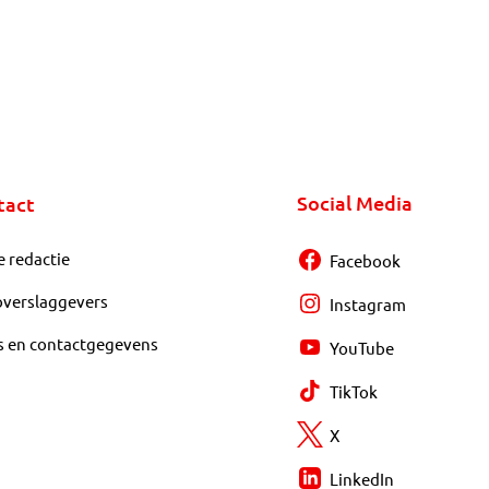
Social Media
tact
e redactie
Facebook
overslaggevers
Instagram
s en contactgegevens
YouTube
TikTok
X
LinkedIn