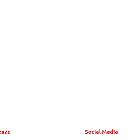
Social Media
tact