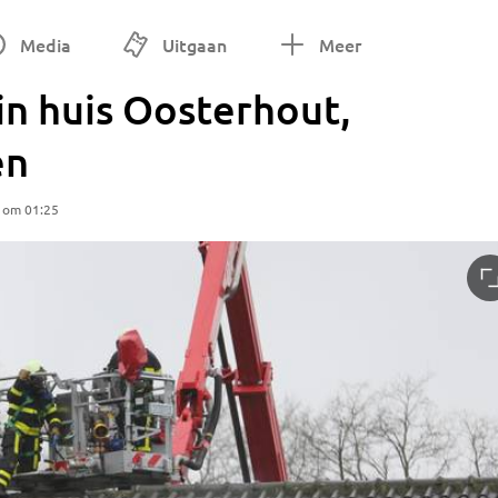
Media
Uitgaan
Meer
in huis Oosterhout,
en
5 om 01:25