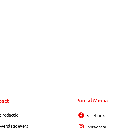
Social Media
tact
e redactie
Facebook
overslaggevers
Instagram