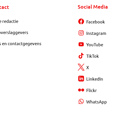
Social Media
tact
e redactie
Facebook
overslaggevers
Instagram
s en contactgegevens
YouTube
TikTok
X
LinkedIn
Flickr
WhatsApp