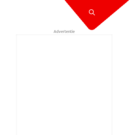
Advertentie
lende auto's werden in beslag genomen. (Foto: Gemeente 's-Hertogen