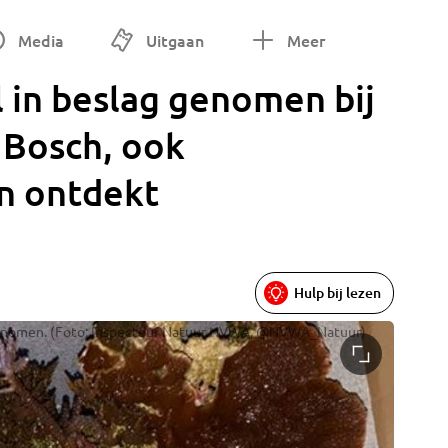
Media
Uitgaan
Meer
 in beslag genomen bij
 Bosch, ook
n ontdekt
Hulp bij lezen
g genomen. (Foto: Inspecteur Natuur NVWA, @NVWA_Natuur)
Verschil