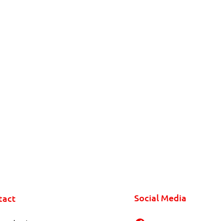
Social Media
tact