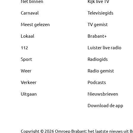
Net binnen
Kijk live TV
Carnaval
Televisiegids
Meest gelezen
TV gemist
Lokaal
Brabant+
112
Luister live radio
Sport
Radiogids
Weer
Radio gemist
Verkeer
Podcasts
Uitgaan
Nieuwsbrieven
Download de app
Copyright
©
2026
Omroep Brabant: het laatste nieuws uit Br