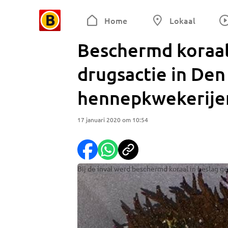
Home
Lokaal
Beschermd koraal
drugsactie in Den
hennepkwekerije
17 januari 2020 om 10:54
Bij de inval werd beschermd koraal in besla