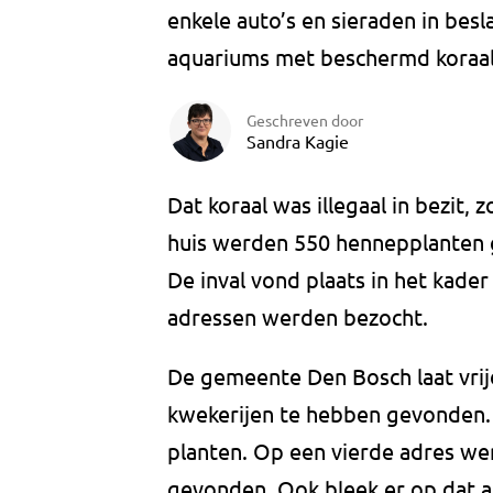
enkele auto’s en sieraden in b
aquariums met beschermd koraal
Geschreven door
Sandra Kagie
Dat koraal was illegaal in bezit,
huis werden 550 hennepplanten
De inval vond plaats in het kade
adressen werden bezocht.
De gemeente Den Bosch laat vri
kwekerijen te hebben gevonden. 
planten. Op een vierde adres we
gevonden. Ook bleek er op dat a