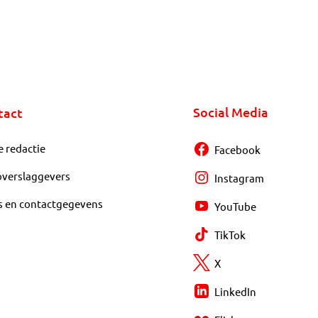
Social Media
tact
e redactie
Facebook
overslaggevers
Instagram
s en contactgegevens
YouTube
TikTok
X
LinkedIn