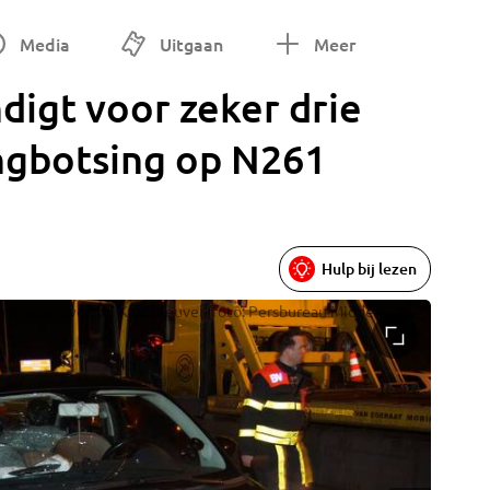
Media
Uitgaan
Meer
ndigt voor zeker drie
ingbotsing op N261
Hulp bij lezen
en-Brabantweg bij Kaatsheuvel (foto: Persbureau Midden
Meerdere