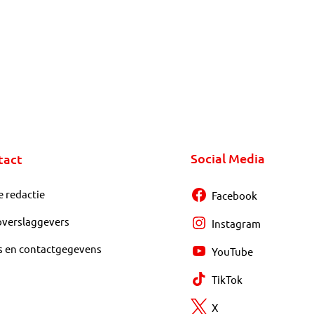
Social Media
tact
e redactie
Facebook
overslaggevers
Instagram
s en contactgegevens
YouTube
TikTok
X