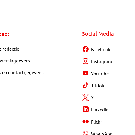
Social Media
tact
e redactie
Facebook
overslaggevers
Instagram
s en contactgegevens
YouTube
TikTok
X
LinkedIn
Flickr
WhatsApp