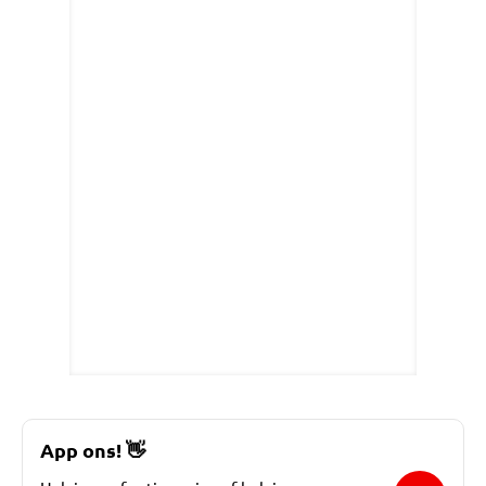
App ons!
👋