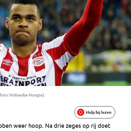
foto: Hollandse Hoogte).
Hulp bij lezen
bben weer hoop. Na drie zeges op rij doet