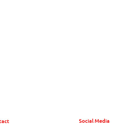
Social Media
tact