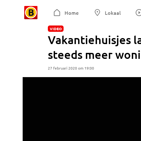
Home
Lokaal
VIDEO
Vakantiehuisjes l
steeds meer won
27 februari 2020 om 19:00