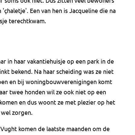
soms ook niet. Dus zitten veel bewoners
'çhaletje'. Een van hen is Jacqueline die na
isje terechtkwam.
ar in haar vakantiehuisje op een park in de
nkt bekend. Na haar scheiding was ze niet
open en bij woningbouwverenigingen komt
haar twee honden wil ze ook niet op een
 komen en dus woont ze met plezier op het
 wel zorgen.
Vught komen de laatste maanden om de