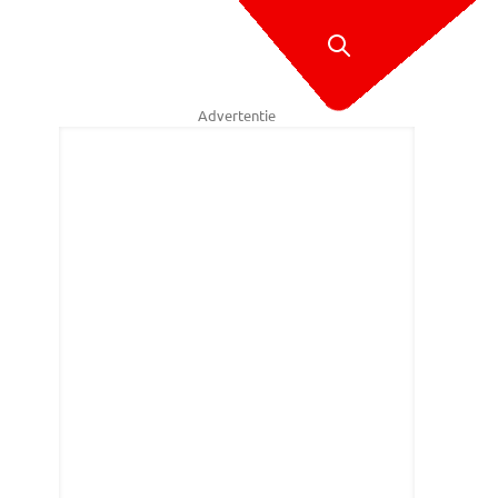
Advertentie
ce en brandweer werden opgetrommeld voor het ongeluk op de A59 (fo