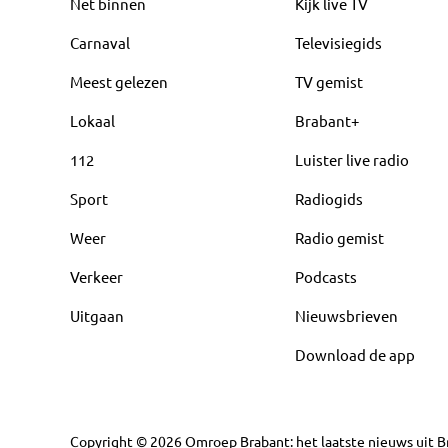
Net binnen
Kijk live TV
Carnaval
Televisiegids
Meest gelezen
TV gemist
Lokaal
Brabant+
112
Luister live radio
Sport
Radiogids
Weer
Radio gemist
Verkeer
Podcasts
Uitgaan
Nieuwsbrieven
Download de app
Copyright
©
2026
Omroep Brabant: het laatste nieuws uit Br