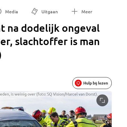
Media
Uitgaan
Meer
t na dodelijk ongeval
r, slachtoffer is man
)
Hulp bij lezen
den, is weinig over (foto: SQ Vision/Marcel van Dorst).
Ambulan
Dorst).