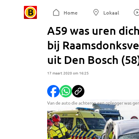
Home
Lokaal
A59 was uren dich
bij Raamsdonksvee
uit Den Bosch (58
17 maart 2020 om 16:25
Van de auto die achterop een oplegger was gere