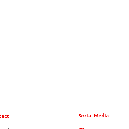
Social Media
tact