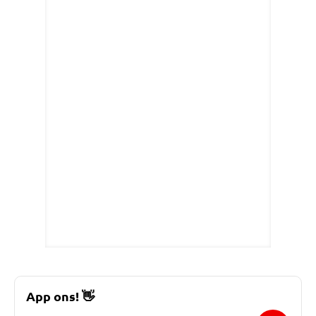
App ons!
👋