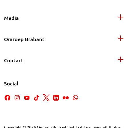
Media
Omroep Brabant
Contact
Social
Copyright
©
2026
Omroep Brabant: het laatste nieuws uit Brabant,