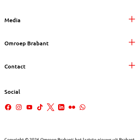
Media
Omroep Brabant
Contact
Social
Copyright
©
2026
Omroep Brabant: het laatste nieuws uit Brabant,