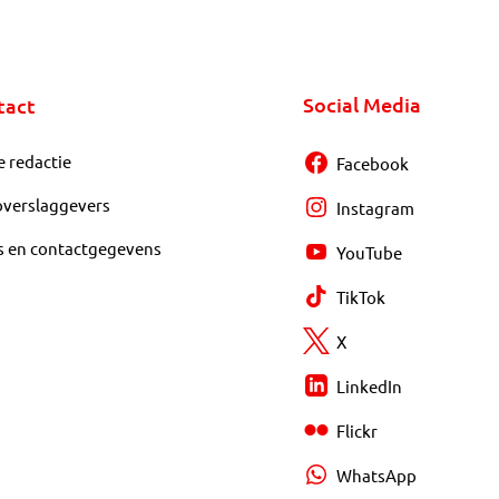
Social Media
tact
e redactie
Facebook
overslaggevers
Instagram
s en contactgegevens
YouTube
TikTok
X
LinkedIn
Flickr
WhatsApp