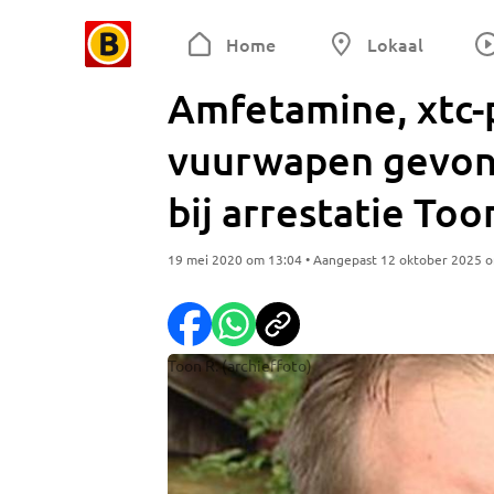
Home
Lokaal
Amfetamine, xtc-p
vuurwapen gevond
bij arrestatie Too
19 mei 2020 om 13:04 • Aangepast 12 oktober 2025 
Toon R. (archieffoto)