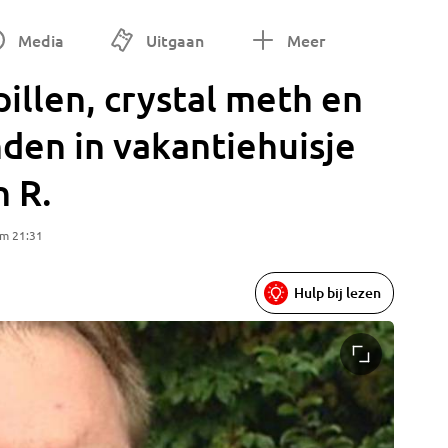
Media
Uitgaan
Meer
illen, crystal meth en
en in vakantiehuisje
n R.
om 21:31
Hulp bij lezen