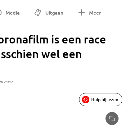
Media
Uitgaan
Meer
ronafilm is een race
isschien wel een
om 21:12
Hulp bij lezen
Frank La