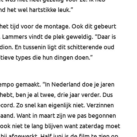
d het wel hartstikke leuk.”
 het tijd voor de montage. Ook dit gebeurt
 Lammers vindt de plek geweldig. “Daar is
ion. En tussenin ligt dit schitterende oud
atieve types die hun dingen doen.”
tempo gemaakt. “In Nederland doe je jaren
hebt, ben je al twee, drie jaar verder. Dus
cord. Zo snel kan eigenlijk niet. Verzinnen
maand. Want in maart zijn we pas begonnen
 ook niet te lang blijven want zaterdag moet
ij afgewerkt. Half juni is de film te zien op