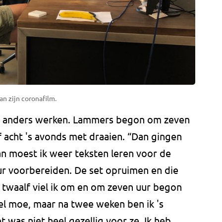
n zijn coronafilm.
l anders werken. Lammers begon om zeven
 acht 's avonds met draaien. “Dan gingen
an moest ik weer teksten leren voor de
ur voorbereiden. De set opruimen en die
twaalf viel ik om en om zeven uur begon
el moe, maar na twee weken ben ik 's
 was niet heel gezellig voor ze. Ik heb