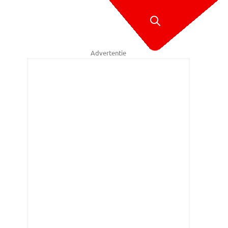
Advertentie
mmers bevalt het uitstekend in Eindhoven.