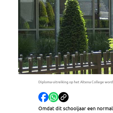
Diploma-uitreiking op het Altena College wordt
Omdat dit schooljaar een normal