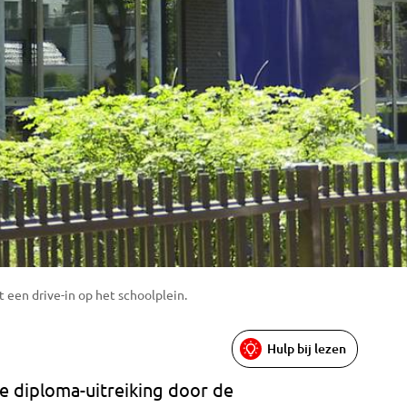
 een drive-in op het schoolplein.
Hulp bij lezen
e diploma-uitreiking door de