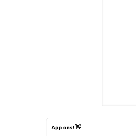
App ons!
👋