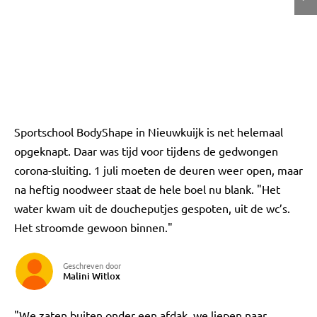
Sportschool BodyShape in Nieuwkuijk is net helemaal
opgeknapt. Daar was tijd voor tijdens de gedwongen
corona-sluiting. 1 juli moeten de deuren weer open, maar
na heftig noodweer staat de hele boel nu blank. "Het
water kwam uit de doucheputjes gespoten, uit de wc’s.
Het stroomde gewoon binnen."
Geschreven door
Malini Witlox
"We zaten buiten onder een afdak, we liepen naar