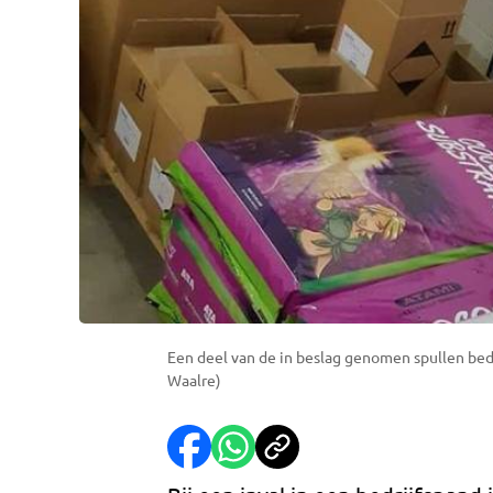
Een deel van de in beslag genomen spullen bed
Waalre)