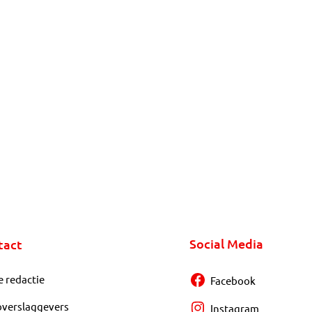
Social Media
tact
e redactie
Facebook
overslaggevers
Instagram