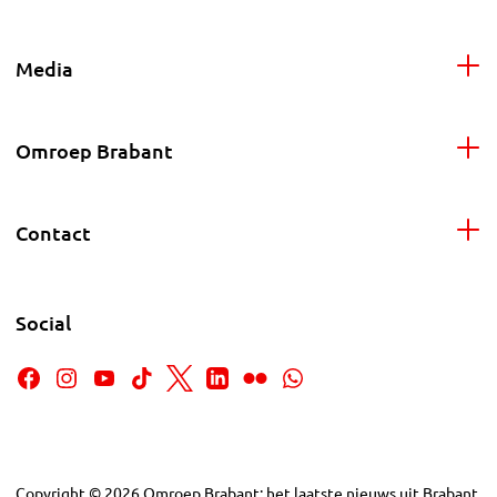
Media
Omroep Brabant
Contact
Social
Copyright
©
2026
Omroep Brabant: het laatste nieuws uit Brabant,