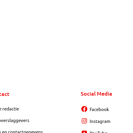
Social Media
tact
e redactie
Facebook
overslaggevers
Instagram
s en contactgegevens
YouTube