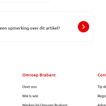
 een opmerking over dit artikel?
Omroep Brabant
Con
Over ons
Tip d
Wie is wie
Regi
Werken bij Omroep Brabant
Adre