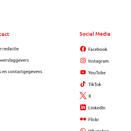
Social Media
tact
e redactie
Facebook
overslaggevers
Instagram
s en contactgegevens
YouTube
TikTok
X
LinkedIn
Flickr
WhatsApp