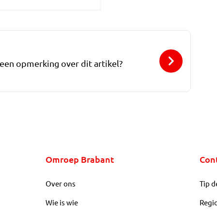
 een opmerking over dit artikel?
Omroep Brabant
Con
Over ons
Tip d
Wie is wie
Regi