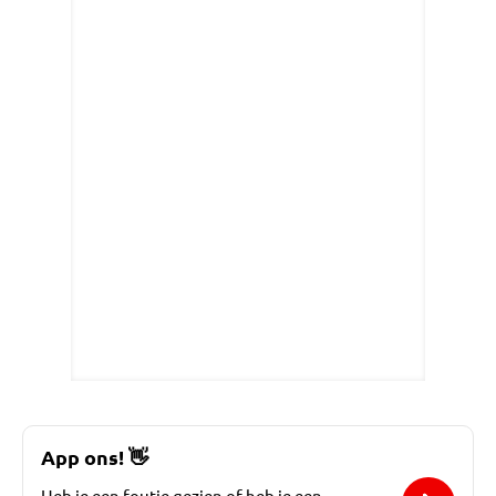
App ons!
👋
Heb je een foutje gezien of heb je een