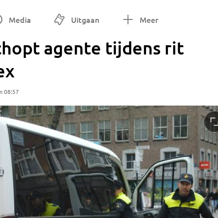
Media
Uitgaan
Meer
opt agente tijdens rit
ex
m 08:57