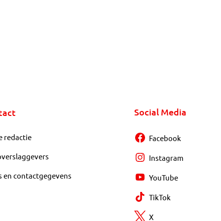
Social Media
tact
e redactie
Facebook
overslaggevers
Instagram
s en contactgegevens
YouTube
TikTok
X