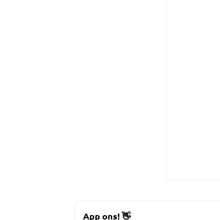
App ons!
👋