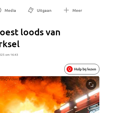
Media
Uitgaan
Meer
oest loods van
rksel
2025 om 16:43
Hulp bij lezen
s/SQ Vision Mediaprodukties).
De brand