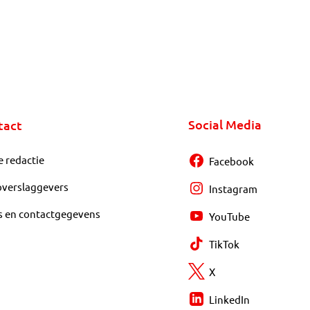
Social Media
tact
e redactie
Facebook
overslaggevers
Instagram
s en contactgegevens
YouTube
TikTok
X
LinkedIn