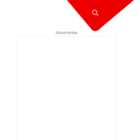
Advertentie
weer met man en macht bezig (foto: Dave Hendriks/SQ Vision Mediapr