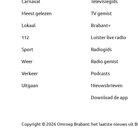
Carnaval
Televisiegids
Meest gelezen
TV gemist
Lokaal
Brabant+
112
Luister live radio
Sport
Radiogids
Weer
Radio gemist
Verkeer
Podcasts
Uitgaan
Nieuwsbrieven
Download de app
Copyright
©
2026
Omroep Brabant: het laatste nieuws uit Br