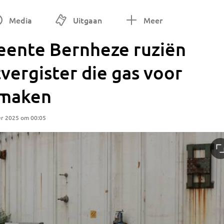
Media
Uitgaan
Meer
eente Bernheze ruziën
ergister die gas voor
 maken
er 2025 om 00:05