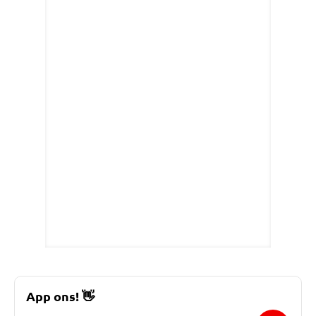
App ons!
👋