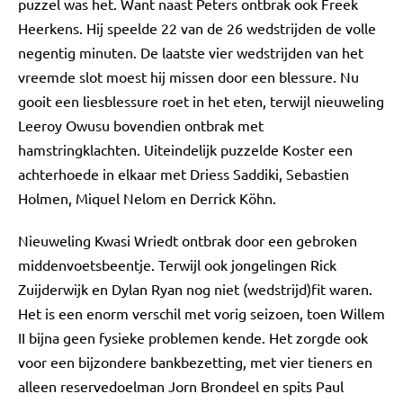
puzzel was het. Want naast Peters ontbrak ook Freek
Heerkens. Hij speelde 22 van de 26 wedstrijden de volle
negentig minuten. De laatste vier wedstrijden van het
vreemde slot moest hij missen door een blessure. Nu
gooit een liesblessure roet in het eten, terwijl nieuweling
Leeroy Owusu bovendien ontbrak met
hamstringklachten. Uiteindelijk puzzelde Koster een
achterhoede in elkaar met Driess Saddiki, Sebastien
Holmen, Miquel Nelom en Derrick Köhn.
Nieuweling Kwasi Wriedt ontbrak door een gebroken
middenvoetsbeentje. Terwijl ook jongelingen Rick
Zuijderwijk en Dylan Ryan nog niet (wedstrijd)fit waren.
Het is een enorm verschil met vorig seizoen, toen Willem
II bijna geen fysieke problemen kende. Het zorgde ook
voor een bijzondere bankbezetting, met vier tieners en
alleen reservedoelman Jorn Brondeel en spits Paul