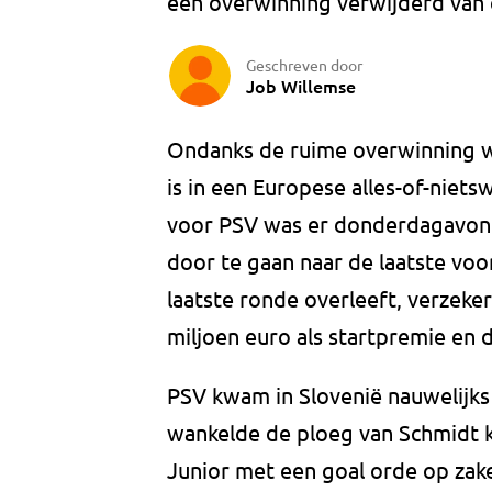
één overwinning verwijderd van
Geschreven door
Job Willemse
Ondanks de ruime overwinning wa
is in een Europese alles-of-niets
voor PSV was er donderdagavond
door te gaan naar de laatste vo
laatste ronde overleeft, verzeke
miljoen euro als startpremie en d
PSV kwam in Slovenië nauwelijks 
wankelde de ploeg van Schmidt k
Junior met een goal orde op zak