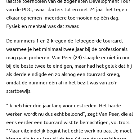
laatste toernooien van de zogeheten Development Tour
van de PDC, -waar darters tot en met 24 jaar het tegen
elkaar opnemen- meerdere toernooien op één dag.
Fysiek en mentaal was dat zwaar.
De nummers 1 en 2 kregen de felbegeerde tourcard,
waarmee je het minimaal twee jaar bij de professionals
mag gaan proberen. Van Peer (24) slaagde er niet in om
bij die beste twee te eindigen, maar had het geluk dat hij
als derde eindigde en zo alsnog een tourcard kreeg,
omdat de nummer één al in het bezit was van zo’n
startbewijs.
“Ik heb hier drie jaar lang voor gestreden. Het harde
werken wordt nu dus echt beloond”, zegt Van Peer, die al
eens eerder een tourcard wist te bemachtigen, vol trots.
“Maar uiteindelijk begint het echte werk nu pas. Je moet
binnen die twee jaar bij de top-64 van de wereld horen,