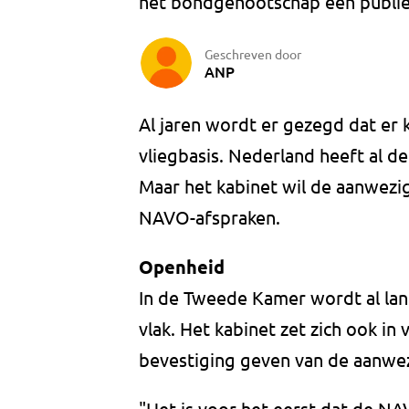
het bondgenootschap een publiek
Geschreven door
ANP
Al jaren wordt er gezegd dat er
vliegbasis. Nederland heeft al d
Maar het kabinet wil de aanwezi
NAVO-afspraken.
Openheid
In de Tweede Kamer wordt al la
vlak. Het kabinet zet zich ook in
bevestiging geven van de aanwe
"Het is voor het eerst dat de N