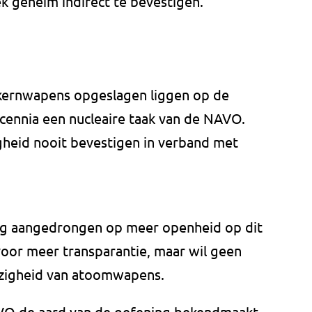
 geheim indirect te bevestigen.
 kernwapens opgeslagen liggen op de
ecennia een nucleaire taak van de NAVO.
gheid nooit bevestigen in verband met
ng aangedrongen op meer openheid op dit
 voor meer transparantie, maar wil geen
zigheid van atoomwapens.
AVO de aard van de oefening bekendmaakt.