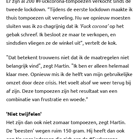
Er zijn al 200 #Fuckcorona-tompoezen verkocht sinds de
tweede lockdown. “Tijdens de eerste lockdown maakte ik
thuis tompoezen uit verveling. Nu we opnieuw moesten
sluiten was ik zo chagrijnig dat ik
‘Fuck corona’
op het
gebak schreef. Ik besloot ze maar te verkopen, en
sindsdien vliegen ze de winkel uit”, vertelt de kok.
"Dat betekent trouwens niet dat ik de maatregelen niet
belangrijk vind", zegt Martin. "Ik ben er alleen helemaal
klaar mee. Opnieuw mis ik de helft van mijn gebruikelijke
omzet door deze crisis. Het voelt alsof we weer terug bij
af zijn. Deze tompoezen zijn het resultaat van een
combinatie van frustratie en woede.”
'Niet twijfelen'
Het zijn dan ook niet zomaar tompoezen, zegt Martin.
De ‘beesten’ wegen ruim 150 gram. Hij heeft dan ook
een tip voor iedereen die zich aan de #Fuckcorona-