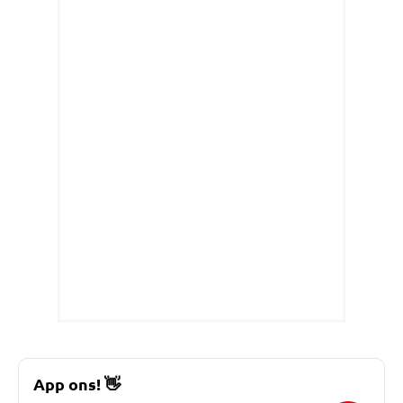
App ons!
👋